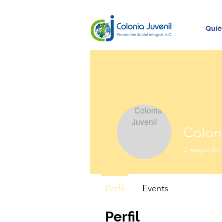
Quié
Coloni
0
seguidor
Perfil
Events
Perfil