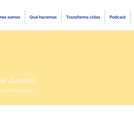
nes somos
Qué hacemos
Transforma vidas
Podcast
a Juvenil
es
0
seguidos