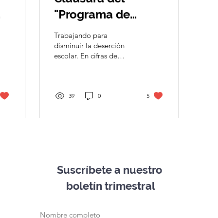
"Programa de
mentorías para el
Trabajando para
desarrollo
disminuir la deserción
escolar. En cifras de
vocacional y
UNICEF, en México 3 de
profesional".
cada 10 adolescentes de
15 a 17 años de edad...
39
0
5
Suscríbete a nuestro
boletín trimestral