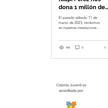
dona 1 millón de
pesos!
El pasado sábado 11 de
marzo de 2023, recibimos
en nuestras instalaciones
a Carlos Pérez, también
conocido como "Capi
Pérez". Durante su...
445
0
5
Colonia Juvenil es
acreditada por: