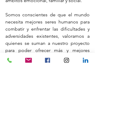
ámbitos emocional, familiar y social.
Somos conscientes de que el mundo 
necesita mejores seres humanos para 
combatir y enfrentar las dificultades y 
adversidades existentes, valoramos a 
quienes se suman a nuestro proyecto 
para poder ofrecer más y mejores 
oportunidades de desarrollo a 
adolescentes y jóvenes de escasos 
recursos.
La formación humana es un proceso 
esencial para el desarrollo integral de 
las y los jóvenes beneficiarios de 
nuestra organización.
osc
formación integral
educación
Formación integral