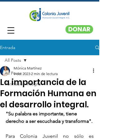
DONAR
Entrada
All Posts
Mónica Martínez
All Posts
9 oct 2023
2 min de lectura
La importancia de la
Formación integral
Formación Humana en
el desarrollo integral.
"Su palabra es importante, tiene 
derecho a ser escuchada y transforma".
Para Colonia Juvenil no sólo es 