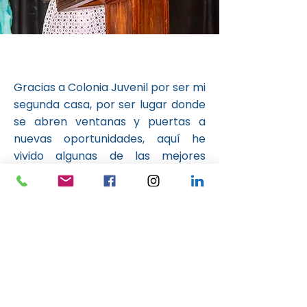
Gracias a Colonia Juvenil por ser mi
segunda casa, por ser lugar donde
se abren ventanas y puertas a
nuevas oportunidades, aquí he
vivido algunas de las mejores
experiencias de mi vida, he
superado desafíos importantes, y
he alcanzado metas que marcaron
mi crecimiento como estudiante.
Pero lo más importante, es aquí en
donde he aprendido a reforzar
valores que me permiten ser la
persona que hoy soy.